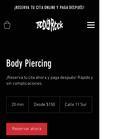
¡RESERVA TU CITA ONLINE Y PAGA DESPUÉS
!
Body Piercing
¡Reserva tu cita ahora y paga después! Rápido y
sin complicaciones.
Desde
$150
20 min
2
Desde $150
Calle 11 Sur
0
m
i
Reservar ahora
n